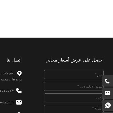
احصل على عرض أسعار مجاني
اتصل بنا
Jiyang ، مدينة Jinan ، مقاطعة Shandong.
+86-531-88239557
aytu.com