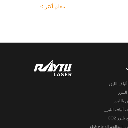
يتعلم أكثر >
لياف الليزر
الليزر
 بالليزر
ف ألياف الليزر
بليزر CO2
يزر لمعالجة الزجاج قطع