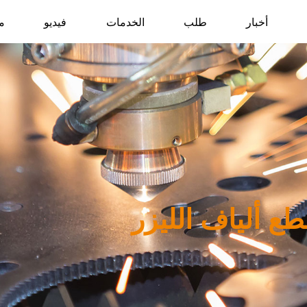
أخبار
طلب
الخدمات
فيديو
م
طع ألياف الليزر