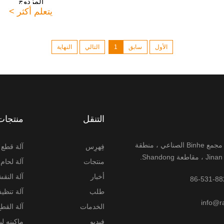
المزدوج
يتعلم أكثر >
الأول
سابق
1
التالي
النهاية
التنقل
منتجات
رقم 6-8 ، مجمع Binhe الصناعي ، منطقة
فِهرِس
آلة قطع أ
منتجات
آلة لحام 
أخبار
آلة النقش
طلب
آلة تنظي
info@r
الخدمات
آلة القطع 
فيديو
ماكينه ل