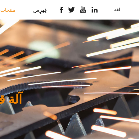
لغة
فِهرِس
منتجات
آلة ق