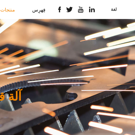
لغة
فِهرِس
منتجات
آلة ق