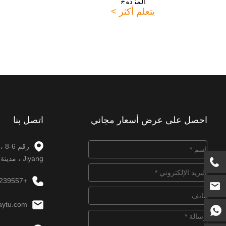
المزدوج
يتعلم أكثر >
احصل على عرض أسعار مجاني
اتصل بنا
Jiyang ، مدينة Jinan ، مقاطعة Shandong.
+86-531-88239557
aytu.com