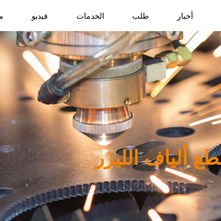
أخبار
طلب
الخدمات
فيديو
م
طع ألياف الليزر