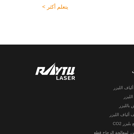
يتعلم أكثر >
لياف الليزر
الليزر
 بالليزر
ف ألياف الليزر
بليزر CO2
يزر لمعالجة الزجاج قطع