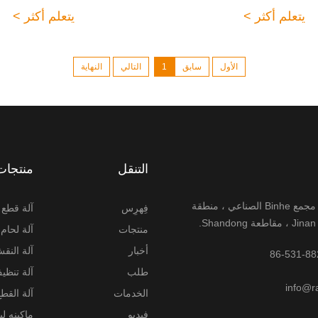
يتعلم أكثر >
يتعلم أكثر >
الأول
سابق
1
التالي
النهاية
التنقل
منتجات
رقم 6-8 ، مجمع Binhe الصناعي ، منطقة
فِهرِس
آلة قطع أ
منتجات
آلة لحام 
أخبار
آلة النقش
طلب
آلة تنظي
info@r
الخدمات
آلة القطع 
فيديو
ماكينه ل