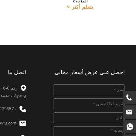
المزدوج
يتعلم أكثر >
احصل على عرض أسعار مجاني
اتصل بنا
Jiyang ، مدينة Jinan ، مقاطعة Shandong.
+86-531-88239557
aytu.com