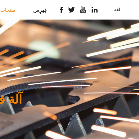
لغة
فِهرِس
منتجات
آلة ق