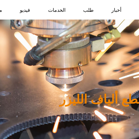
أخبار
طلب
الخدمات
فيديو
م
طع ألياف الليزر