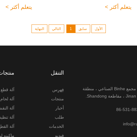
يتعلم أكثر >
يتعلم أكثر >
الأول
سابق
1
التالي
النهاية
التنقل
منتجات
رقم 6-8 ، مجمع Binhe الصناعي ، منطقة
فِهرِس
آلة قطع أ
منتجات
آلة لحام 
أخبار
آلة النقش
طلب
آلة تنظي
info@r
الخدمات
آلة القطع 
فيديو
ماكينه ل