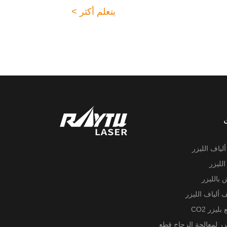
يتعلم أكثر >
لياف الليزر
الليزر
 بالليزر
ف ألياف الليزر
بليزر CO2
يزر لمعالجة الزجاج قطع