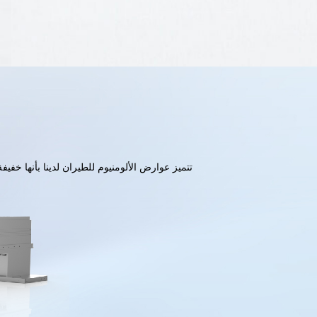
تتميز عوارض الألومنيوم للطيران لدينا بأنها خفيف