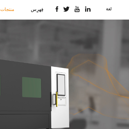
لغة
فِهرِس
منتجات