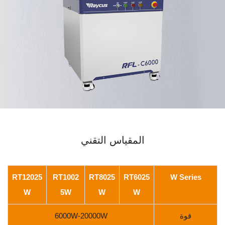
المقياس التقني
RT12025
RT1002
RT8025
RT6025
W Series
W
5W
W
W
قوة
6000W-20000W