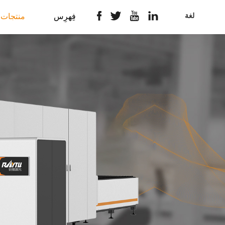
لغة
فِهرِس
منتجات