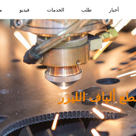
أخبار
طلب
الخدمات
فيديو
م
طع ألياف الليزر