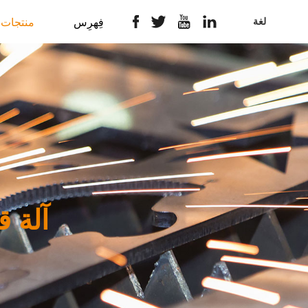
لغة
فِهرِس
منتجات
آلة ق